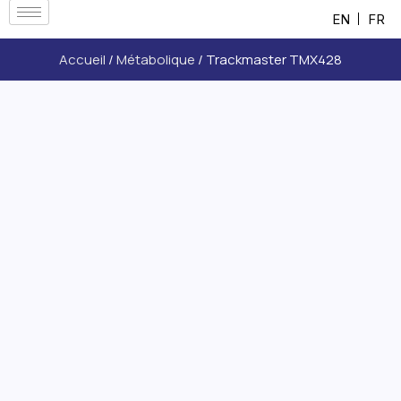
EN
FR
Accueil
/
Métabolique
/ Trackmaster TMX428