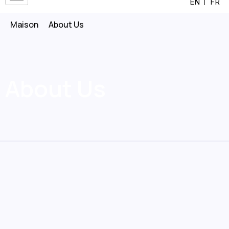
EN
FR
Maison
About Us
About Us