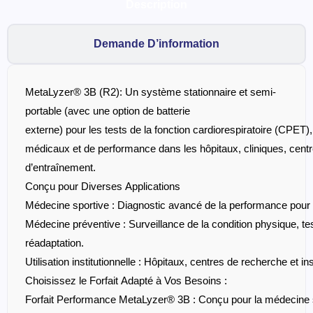
médicaux et de performance dans les hôpitaux, cliniques, centr
d’entraînement.
Conçu pour Diverses Applications
Médecine sportive
: Diagnostic avancé de la performance pour l
Médecine préventive
: Surveillance de la condition physique, 
réadaptation.
Utilisation institutionnelle
: Hôpitaux, centres de recherche et ins
Choisissez le Forfait Adapté à Vos Besoins :
Forfait Performance MetaLyzer® 3B
: Conçu pour la médecine s
package inclut l’appareil et le logiciel, ainsi qu’un kit d’étalonnag
masque et un stock élargi de consommables, vous permettant
immédiatement.
Forfait Standard MetaLyzer® 3B
: Conçu pour divers domaines 
performance, le package standard inclut l’appareil, le logicie
de base pour démarrer vos tests.
Personnalisation et Connectivité
Turbine réutilisable ou jetable
: Cette option est disponible ave