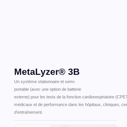
MetaLyzer® 3B
Un système stationnaire et semi-
portable (avec une option de batterie
externe) pour les tests de la fonction cardiorespiratoire (CPE
médicaux et de performance dans les hôpitaux, cliniques, cen
d’entraînement.
Demande Plus
D’information
Vous avez des questions sur notre produit?
Remplissez le formulaire ci-dessous et
notre équipe vous fournira tous les
renseignements nécessaires.