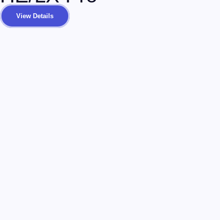
Cardiocomm GEMS Win
View Details
Recevez nos actualités et nouveautés
Restez informé(e) des lancements produits et des articles de
blog