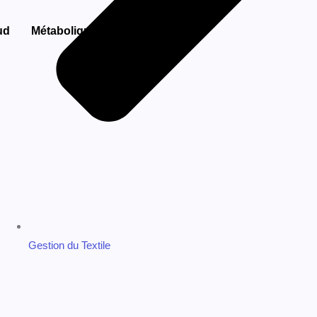
About Us
Spécialités
Bloc Opératoire – Anesthésie
Cardiologie
Gestion ECG Cloud
Métabolique
Diagnostic Vasculaire
Adresse