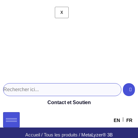
Contact et Soutien
EN
FR
Accueil
/
Tous les produits
/ MetaLyzer® 3B