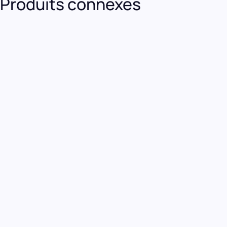
North East Monitoring HE/LX Pro
View Details