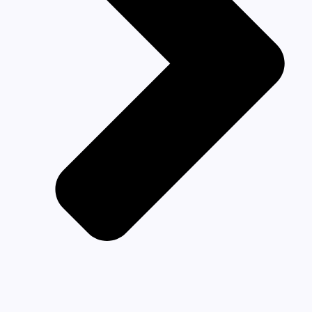
About Us
Spécialités
Bloc Opératoire – Anesthésie
Cardiologie
Gestion ECG Cloud
Métabolique