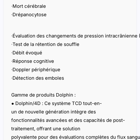
∙
Doppler périphérique
∙
Détection des emboles
Gamme de produits Dolphin :
●
Dolphin/4D :
Ce système TCD tout-en-
un de nouvelle génération intègre des
fonctionnalités avancées et des capacités de post-
traitement, offrant une solution
polyvalente pour des évaluations complètes du flux sangu
●
Dolphin/MAX :
Un système TCD portable haut de gamme 
rechargeable intégrée, idéal pour une utilisation en neurol
et en neurochirurgie. Sa portabilité garantit une surveil
sources d’alimentation externes.
●
Dolphin/IQ :
Un module TCD économique qui maintient l
fonctionnalités avancées du Dolphin/4D, offrant une flexibi
des dispositifs de calcul externes.
●
Dolphin/XF :
Cette sonde robotique innovante TCD facili