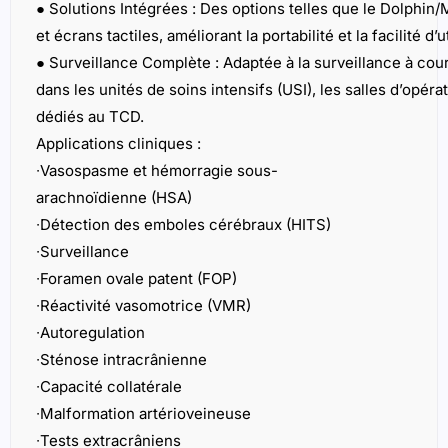
∙
Détection des emboles cérébraux (HITS)
∙
Surveillance
∙
Foramen ovale patent (FOP)
∙
Réactivité vasomotrice (VMR)
∙
Autoregulation
∙
Sténose intracrânienne
∙
Capacité collatérale
∙
Malformation artérioveineuse
∙
Tests extracrâniens
∙
Mort cérébrale
∙
Drépanocytose
∙
Évaluation des changements de pression intracrânienne 
∙
Test de la rétention de souffle
∙
Débit évoqué
∙
Réponse cognitive