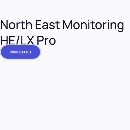
DR200 – Enregistreur Holter
View Details
Cardiocomm GEMS Win
View Details