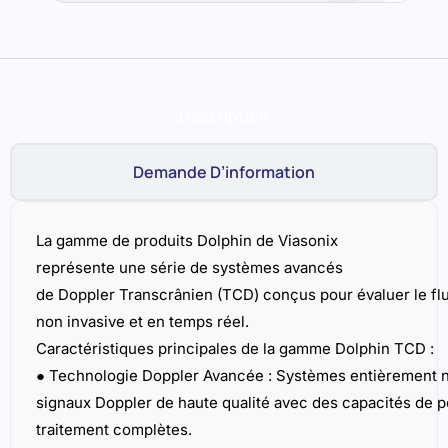
La gamme de produits Dolphin de Viasonix
représente une série de systèmes avancés
de Doppler Transcrânien (TCD) conçus pour évaluer le fl
non invasive et en temps réel.
Caractéristiques principales de la gamme Dolphin TCD :
●
Technologie Doppler Avancée :
Systèmes entièrement n
signaux Doppler de haute qualité avec des capacités de p
traitement complètes.
●
Solutions Intégrées :
Des options telles que le Dolphin/
et écrans tactiles, améliorant la portabilité et la facilité d’ut
●
Surveillance Complète :
Adaptée à la surveillance à cour
dans les unités de soins intensifs (USI), les salles d’opérat
dédiés au TCD.
Applications cliniques :
∙
Vasospasme et hémorragie sous-
arachnoïdienne (HSA)