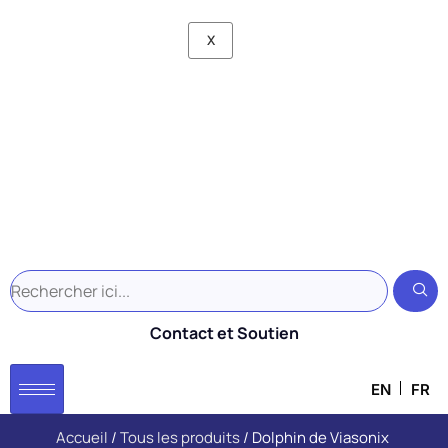
Contact et Soutien
EN
FR
Accueil
/
Tous les produits
/ Dolphin de Viasonix