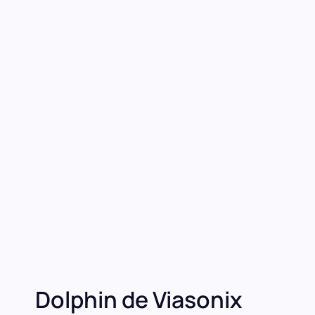
Dolphin de Viasonix
La gamme de produits Dolphin de Viasonix représente
de Doppler Transcrânien (TCD) conçus pour évaluer le
non invasive et en temps réel.
Demande Plus
D’information